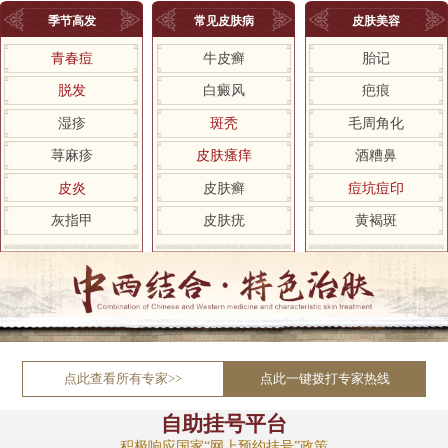
季节高发
常见皮肤病
皮肤美容
青春痘
牛皮癣
胎记
脱发
白癜风
疤痕
湿疹
斑秃
毛周角化
荨麻疹
皮肤瘙痒
酒糟鼻
皮炎
皮肤癣
痘坑痘印
灰指甲
皮肤疣
黄褐斑
点此查看所有专家>>
点此一键拨打专家热线
自助挂号平台
积极响应国家“网上预约挂号”政策